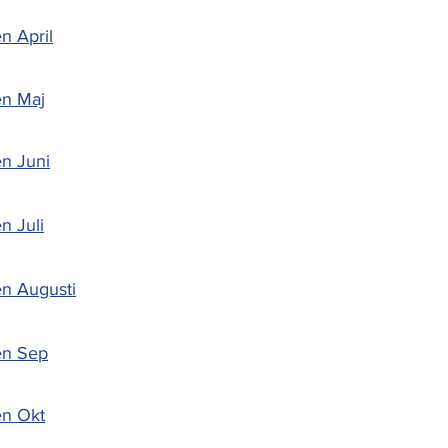
n April
en Maj
n Juni
n Juli
n Augusti
en Sep
en Okt