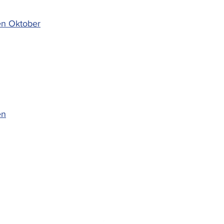
en Oktober
en
Contact
Email:
kontakt@sjotorpsbatklubb.se