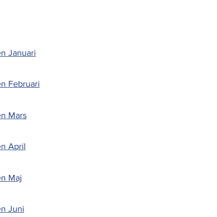
n Januari
n Februari
en Mars
n April
en Maj
n Juni