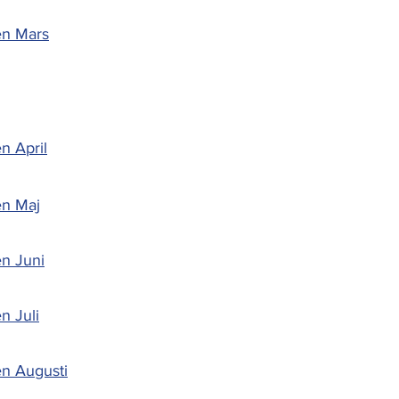
en Mars
n April
en Maj
n Juni
n Juli
n Augusti