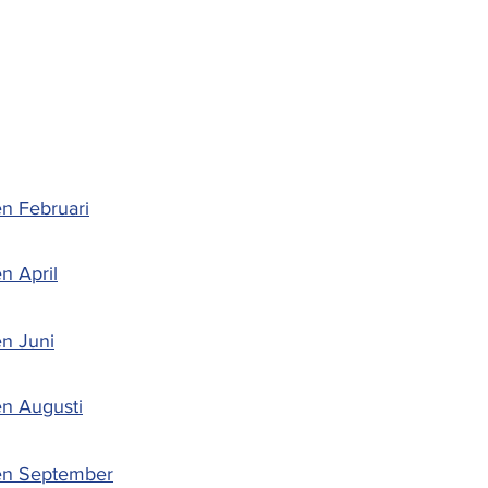
n Februari
n April
n Juni
n Augusti
en September